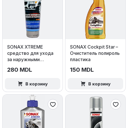
SONAX XTREME
SONAX Cockpit Star –
средство для ухода
Очиститель полироль
за наружными
пластика
пластиковыми
280 MDL
150 MDL
поверхностями, 250
мл
В корзину
В корзину