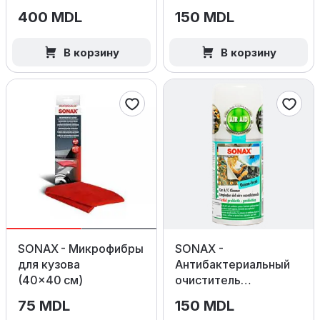
250мл.
400 MDL
150 MDL
В корзину
В корзину
SONAX - Микрофибры
SONAX -
для кузова
Антибактериальный
(40×40 см)
очиститель
кондиционера Ocean
75 MDL
150 MDL
Fresh