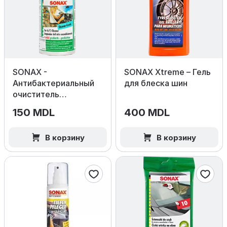
SONAX -
SONAX Xtreme – Гель
Антибактериальный
для блеска шин
очиститель
кондиционера Ocean
150 MDL
400 MDL
Fresh
В корзину
В корзину