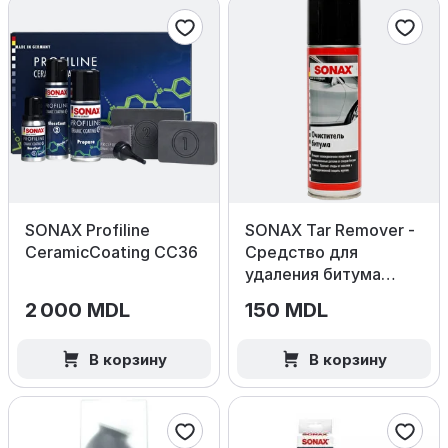
SONAX Profiline
SONAX Tar Remover -
CeramicCoating CC36
Средство для
удаления битума
300 мл.
2 000 MDL
150 MDL
В корзину
В корзину