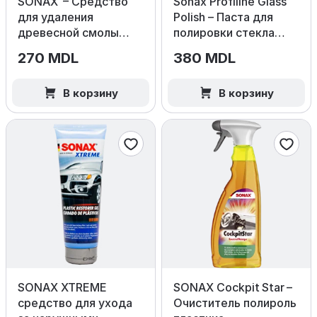
SONAX – Средство
Sonax Profiline Glass
для удаления
Polish – Паста для
древесной смолы
полировки стекла
400мл
250мл
270 MDL
380 MDL
В корзину
В корзину
SONAX XTREME
SONAX Cockpit Star –
средство для ухода
Очиститель полироль