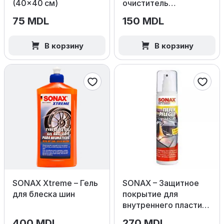
(40×40 см)
очиститель
кондиционера Ocean
75 MDL
150 MDL
Fresh
В корзину
В корзину
SONAX Xtreme – Гель
SONAX – Защитное
для блеска шин
покрытие для
внутреннего пластика
(Глянец)
400 MDL
270 MDL