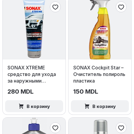
SONAX XTREME
SONAX Cockpit Star –
средство для ухода
Очиститель полироль
за наружными
пластика
пластиковыми
280 MDL
150 MDL
поверхностями, 250
мл
В корзину
В корзину