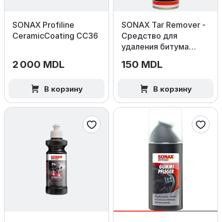
SONAX Profiline
SONAX Tar Remover -
CeramicCoating CC36
Средство для
удаления битума
300 мл.
2 000 MDL
150 MDL
В корзину
В корзину