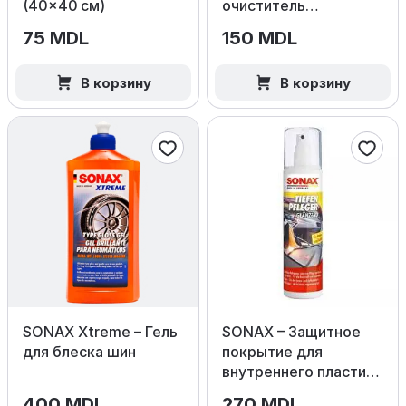
(40×40 см)
очиститель
кондиционера Ocean
75 MDL
150 MDL
Fresh
В корзину
В корзину
SONAX Xtreme – Гель
SONAX – Защитное
для блеска шин
покрытие для
внутреннего пластика
(Глянец)
400 MDL
270 MDL