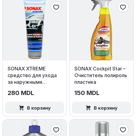
SONAX XTREME
SONAX Cockpit Star –
средство для ухода
Очиститель полироль
за наружными
пластика
пластиковыми
280 MDL
150 MDL
поверхностями, 250
мл
В корзину
В корзину