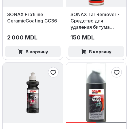
SONAX Profiline
SONAX Tar Remover -
CeramicCoating CC36
Средство для
удаления битума
300 мл.
2 000 MDL
150 MDL
В корзину
В корзину