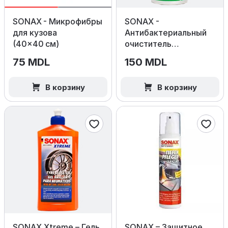
SONAX - Микрофибры
SONAX -
для кузова
Антибактериальный
(40×40 см)
очиститель
кондиционера Ocean
75 MDL
150 MDL
Fresh
В корзину
В корзину
SONAX Xtreme – Гель
SONAX – Защитное