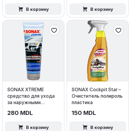
В корзину
В корзину
SONAX XTREME
SONAX Cockpit Star –
средство для ухода
Очиститель полироль
за наружными
пластика
пластиковыми
280 MDL
150 MDL
поверхностями, 250
мл
В корзину
В корзину