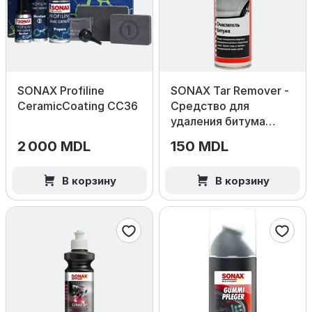
SONAX Profiline
SONAX Tar Remover -
CeramicCoating CC36
Средство для
удаления битума
300 мл.
2 000 MDL
150 MDL
В корзину
В корзину