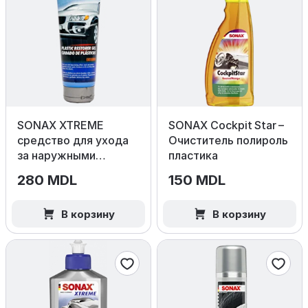
SONAX XTREME
SONAX Cockpit Star –
средство для ухода
Очиститель полироль
за наружными
пластика
пластиковыми
280 MDL
150 MDL
поверхностями, 250
мл
В корзину
В корзину