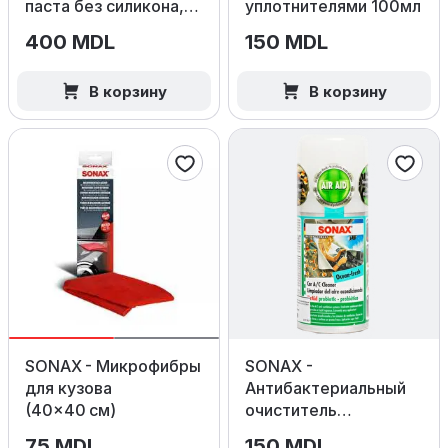
паста без силикона,
уплотнителями 100мл
250мл.
400 MDL
150 MDL
В корзину
В корзину
SONAX - Микрофибры
SONAX -
для кузова
Антибактериальный
(40×40 см)
очиститель
кондиционера Ocean
75 MDL
150 MDL