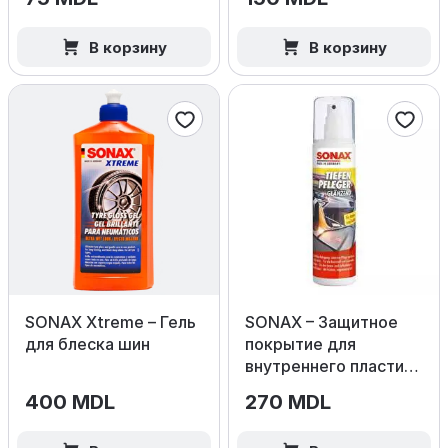
Fresh
В корзину
В корзину
SONAX Xtreme – Гель
SONAX – Защитное
для блеска шин
покрытие для
внутреннего пластика
(Глянец)
400 MDL
270 MDL