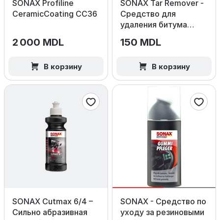
SONAX Profiline
SONAX Tar Remover -
CeramicCoating CC36
Средство для
удаления битума
300 мл.
2 000 MDL
150 MDL
В корзину
В корзину
SONAX Cutmax 6/4 –
SONAX - Средство по
Сильно абразивная
уходу за резиновыми