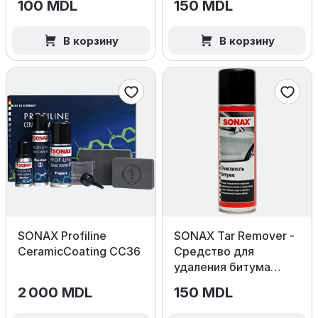
100 MDL
150 MDL
В корзину
В корзину
SONAX Profiline
SONAX Tar Remover -
CeramicCoating CC36
Средство для
удаления битума
300 мл.
2 000 MDL
150 MDL