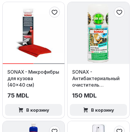
SONAX - Микрофибры
SONAX -
для кузова
Антибактериальный
(40×40 см)
очиститель
кондиционера Ocean
75 MDL
150 MDL
Fresh
В корзину
В корзину