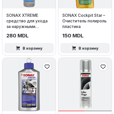
SONAX XTREME
SONAX Cockpit Star –
средство для ухода
Очиститель полироль
за наружными
пластика
пластиковыми
280 MDL
150 MDL
поверхностями, 250
мл
В корзину
В корзину