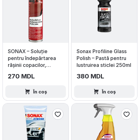
SONAX – Soluție
Sonax Profiline Glass
pentru îndepărtarea
Polish – Pastă pentru
rășinii copacilor,
lustruirea sticlei 250ml
400 ml
270 MDL
380 MDL
În coș
În coș