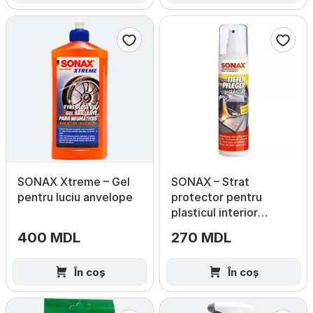
SONAX Xtreme – Gel
SONAX – Strat
pentru luciu anvelope
protector pentru
plasticul interior
(Lucios)
400 MDL
270 MDL
În coș
În coș