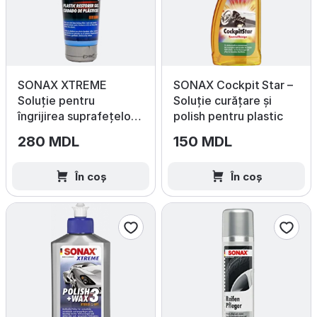
SONAX XTREME
SONAX Cockpit Star –
Soluție pentru
Soluție curățare și
îngrijirea suprafețelor
polish pentru plastic
exterioare din plastic,
280 MDL
150 MDL
250 ml
În coș
În coș