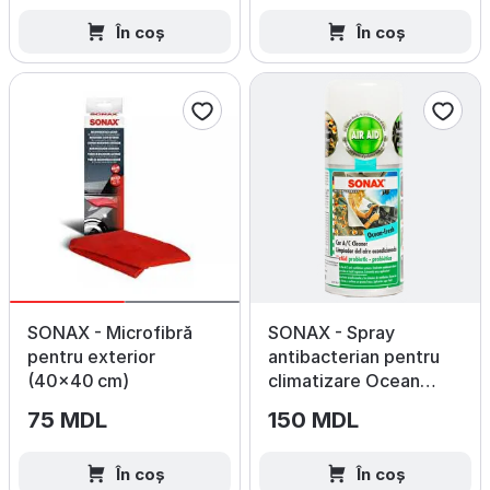
În coș
În coș
SONAX - Microfibră
SONAX - Spray
pentru exterior
antibacterian pentru
(40×40 cm)
climatizare Ocean
Fresh
75 MDL
150 MDL
În coș
În coș