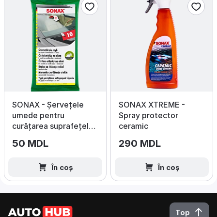
SONAX - Șervețele
SONAX XTREME -
umede pentru
Spray protector
curățarea suprafețelor
ceramic
din sticlă, 10 buc.
50 MDL
290 MDL
În coș
În coș
Top