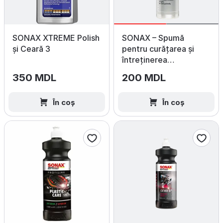
SONAX XTREME Polish
SONAX – Spumă
și Ceară 3
pentru curățarea și
întreținerea
anvelopelor 400 ml
350 MDL
200 MDL
În coș
În coș