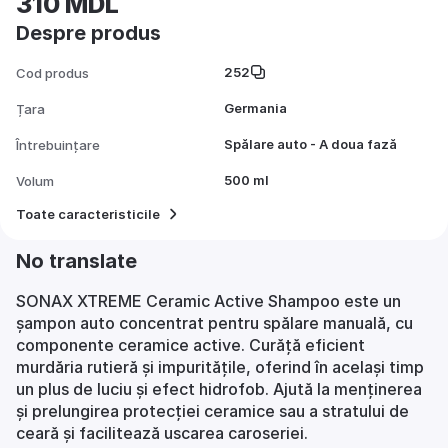
310 MDL
Despre produs
252
Cod produs
Germania
Țara
Spălare auto - A doua fază
Întrebuințare
500 ml
Volum
Toate caracteristicile
No translate
SONAX XTREME Ceramic Active Shampoo este un
șampon auto concentrat pentru spălare manuală, cu
componente ceramice active. Curăță eficient
murdăria rutieră și impuritățile, oferind în același timp
un plus de luciu și efect hidrofob. Ajută la menținerea
și prelungirea protecției ceramice sau a stratului de
ceară și facilitează uscarea caroseriei.