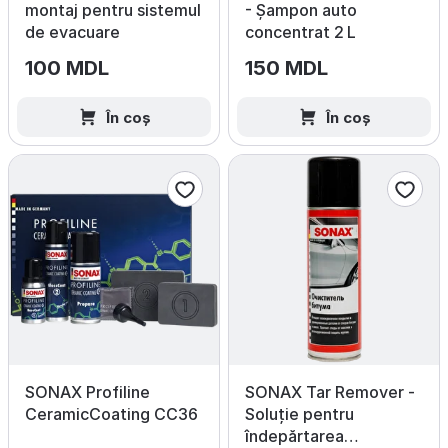
montaj pentru sistemul
- Șampon auto
de evacuare
concentrat 2 L
100 MDL
150 MDL
În coș
În coș
SONAX Profiline
SONAX Tar Remover -
CeramicCoating CC36
Soluție pentru
îndepărtarea