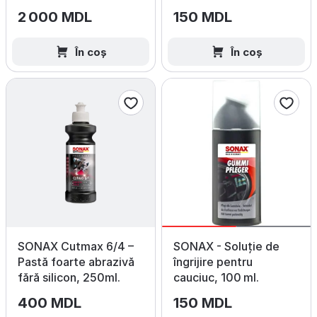
gudronului 300ml
2 000 MDL
150 MDL
În coș
În coș
SONAX Cutmax 6/4 –
SONAX - Soluție de
Pastă foarte abrazivă
îngrijire pentru
fără silicon, 250ml.
cauciuc, 100 ml.
400 MDL
150 MDL