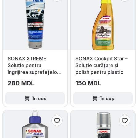
SONAX XTREME
SONAX Cockpit Star –
Soluție pentru
Soluție curățare și
îngrijirea suprafețelor
polish pentru plastic
exterioare din plastic,
280 MDL
150 MDL
250 ml
În coș
În coș