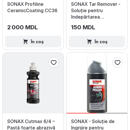
SONAX Profiline
SONAX Tar Remover -
CeramicCoating CC36
Soluție pentru
îndepărtarea
gudronului 300ml
2 000 MDL
150 MDL
În coș
În coș
SONAX Cutmax 6/4 –
SONAX - Soluție de
Pastă foarte abrazivă
îngrijire pentru