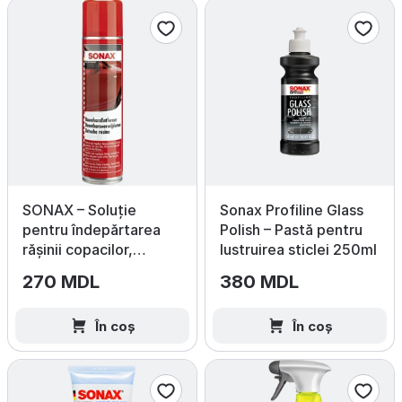
SONAX – Soluție
Sonax Profiline Glass
pentru îndepărtarea
Polish – Pastă pentru
rășinii copacilor,
lustruirea sticlei 250ml
400 ml
270 MDL
380 MDL
În coș
În coș