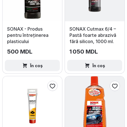
SONAX - Produs
SONAX Cutmax 6/4 –
pentru întreținerea
Pastă foarte abrazivă
plasticului
fără silicon, 1000 ml.
500 MDL
1 050 MDL
În coș
În coș