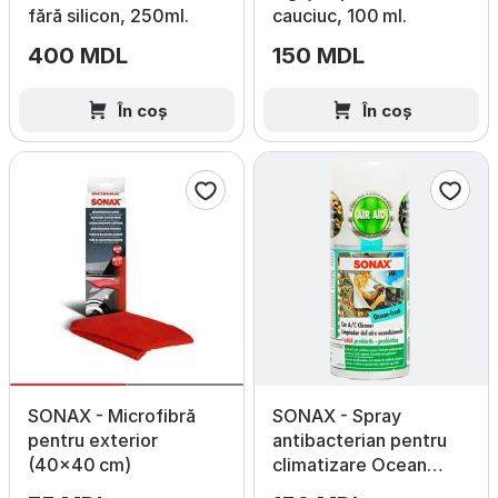
fără silicon, 250ml.
cauciuc, 100 ml.
400 MDL
150 MDL
În coș
În coș
SONAX - Microfibră
SONAX - Spray
pentru exterior
antibacterian pentru
(40×40 cm)
climatizare Ocean
Fresh