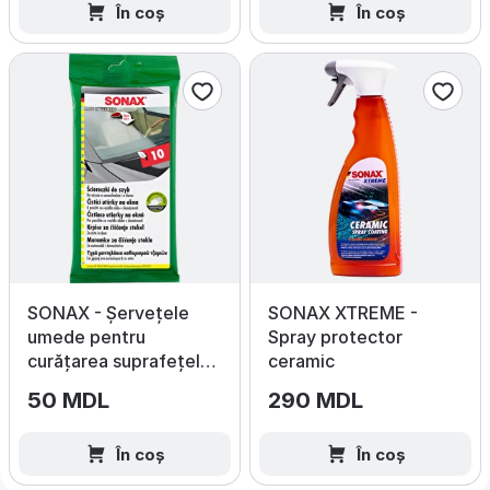
În coș
În coș
SONAX - Șervețele
SONAX XTREME -
umede pentru
Spray protector
curățarea suprafețelor
ceramic
din sticlă, 10 buc.
50 MDL
290 MDL
În coș
În coș