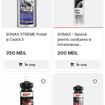
SONAX XTREME Polish
SONAX – Spumă
și Ceară 3
pentru curățarea și
întreținerea
anvelopelor 400 ml
350 MDL
200 MDL
În coș
În coș