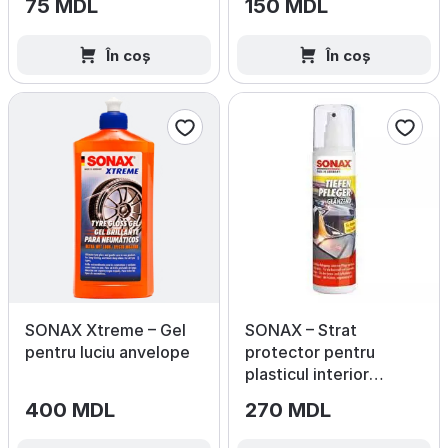
75 MDL
150 MDL
În coș
În coș
SONAX Xtreme – Gel
SONAX – Strat
pentru luciu anvelope
protector pentru
plasticul interior
(Lucios)
400 MDL
270 MDL