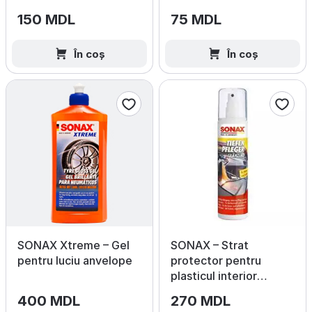
Fresh
150 MDL
75 MDL
În coș
În coș
SONAX Xtreme – Gel
SONAX – Strat
pentru luciu anvelope
protector pentru
plasticul interior
(Lucios)
400 MDL
270 MDL