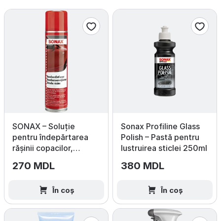
SONAX – Soluție
Sonax Profiline Glass
pentru îndepărtarea
Polish – Pastă pentru
rășinii copacilor,
lustruirea sticlei 250ml
400 ml
270 MDL
380 MDL
În coș
În coș