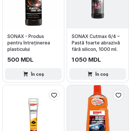
SONAX - Produs
SONAX Cutmax 6/4 –
pentru întreținerea
Pastă foarte abrazivă
plasticului
fără silicon, 1000 ml.
500 MDL
1 050 MDL
În coș
În coș