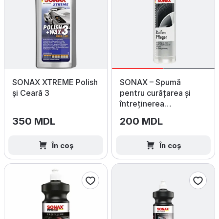
SONAX XTREME Polish
SONAX – Spumă
și Ceară 3
pentru curățarea și
întreținerea
anvelopelor 400 ml
350 MDL
200 MDL
În coș
În coș