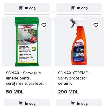
În coș
În coș
SONAX - Șervețele
SONAX XTREME -
umede pentru
Spray protector
curățarea suprafețelor
ceramic
din sticlă, 10 buc.
50 MDL
290 MDL
În coș
În coș