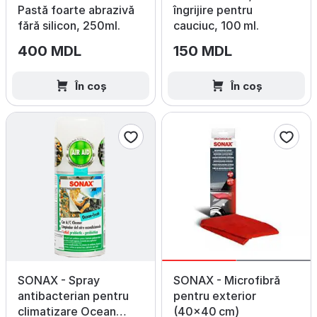
Pastă foarte abrazivă
îngrijire pentru
fără silicon, 250ml.
cauciuc, 100 ml.
400 MDL
150 MDL
În coș
În coș
SONAX - Spray
SONAX - Microfibră
antibacterian pentru
pentru exterior
climatizare Ocean
(40×40 cm)