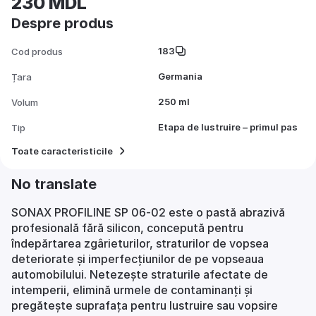
230 MDL
Despre produs
183
Cod produs
Germania
Țara
250 ml
Volum
Etapa de lustruire – primul pas
Tip
Toate caracteristicile
No translate
SONAX PROFILINE SP 06‑02 este o pastă abrazivă
profesională fără silicon, concepută pentru
îndepărtarea zgârieturilor, straturilor de vopsea
deteriorate și imperfecțiunilor de pe vopseaua
automobilului. Netezește straturile afectate de
intemperii, elimină urmele de contaminanți și
pregătește suprafața pentru lustruire sau vopsire