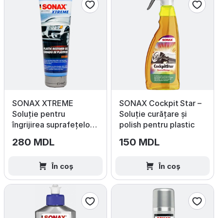
SONAX XTREME
SONAX Cockpit Star –
Soluție pentru
Soluție curățare și
îngrijirea suprafețelor
polish pentru plastic
exterioare din plastic,
280 MDL
150 MDL
250 ml
În coș
În coș