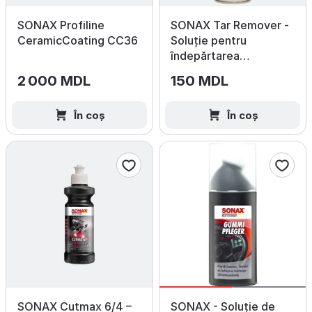
SONAX Profiline
SONAX Tar Remover -
CeramicCoating CC36
Soluție pentru
îndepărtarea
gudronului 300ml
2 000 MDL
150 MDL
În coș
În coș
SONAX Cutmax 6/4 –
SONAX - Soluție de