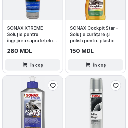
SONAX XTREME
SONAX Cockpit Star –
Soluție pentru
Soluție curățare și
îngrijirea suprafețelor
polish pentru plastic
exterioare din plastic,
280 MDL
150 MDL
250 ml
În coș
În coș