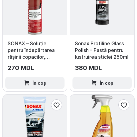
SONAX – Soluție
Sonax Profiline Glass
pentru îndepărtarea
Polish – Pastă pentru
rășinii copacilor,
lustruirea sticlei 250ml
400 ml
270 MDL
380 MDL
În coș
În coș