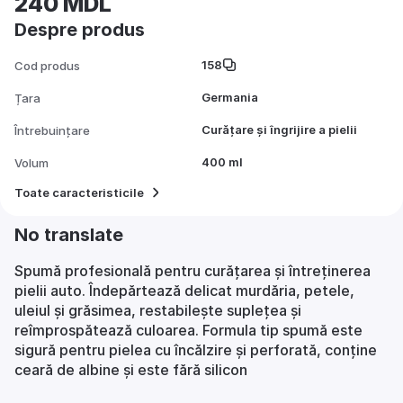
240 MDL
Despre produs
158
Cod produs
Germania
Țara
Curățare și îngrijire a pielii
Întrebuințare
400 ml
Volum
Toate caracteristicile
No translate
Spumă profesională pentru curățarea și întreținerea
pielii auto. Îndepărtează delicat murdăria, petele,
uleiul și grăsimea, restabilește suplețea și
reîmprospătează culoarea. Formula tip spumă este
sigură pentru pielea cu încălzire și perforată, conține
ceară de albine și este fără silicon