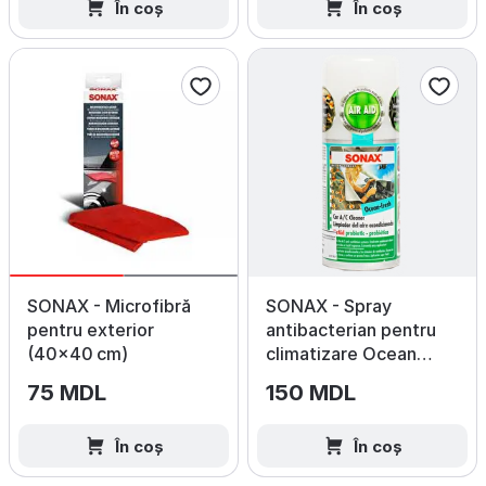
În coș
În coș
SONAX - Microfibră
SONAX - Spray
pentru exterior
antibacterian pentru
(40×40 cm)
climatizare Ocean
Fresh
75 MDL
150 MDL
În coș
În coș