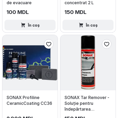
de evacuare
concentrat 2 L
100 MDL
150 MDL
În coș
În coș
SONAX Profiline
SONAX Tar Remover -
CeramicCoating CC36
Soluție pentru
îndepărtarea
gudronului 300ml