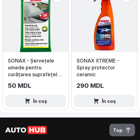
SONAX - Șervețele
SONAX XTREME -
umede pentru
Spray protector
curățarea suprafețelor
ceramic
din sticlă, 10 buc.
50 MDL
290 MDL
În coș
În coș
Top