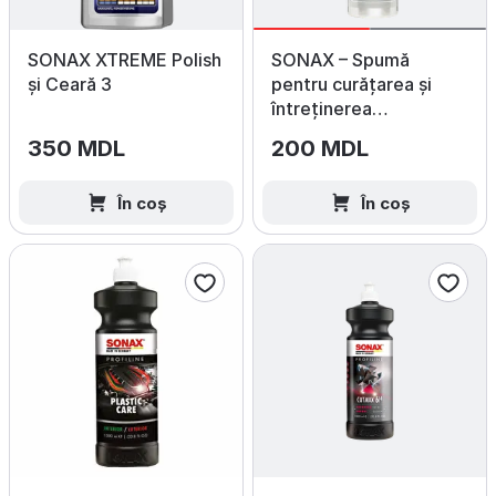
SONAX XTREME Polish
SONAX – Spumă
și Ceară 3
pentru curățarea și
întreținerea
anvelopelor 400 ml
350 MDL
200 MDL
În coș
În coș