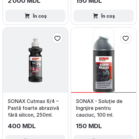
2 000 MDL
150 MDL
În coș
În coș
SONAX Cutmax 6/4 –
SONAX - Soluție de
Pastă foarte abrazivă
îngrijire pentru
fără silicon, 250ml.
cauciuc, 100 ml.
400 MDL
150 MDL