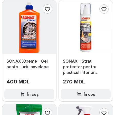
SONAX Xtreme – Gel
SONAX – Strat
pentru luciu anvelope
protector pentru
plasticul interior
(Lucios)
400 MDL
270 MDL
În coș
În coș