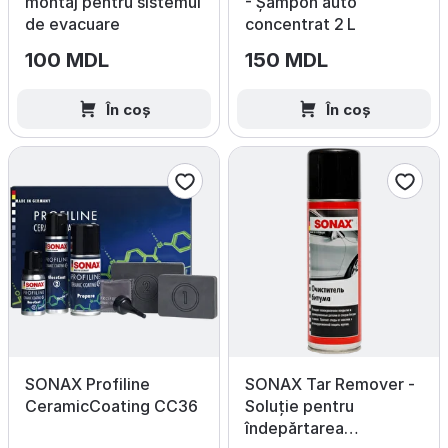
montaj pentru sistemul
- Șampon auto
de evacuare
concentrat 2 L
100 MDL
150 MDL
În coș
În coș
SONAX Profiline
SONAX Tar Remover -
CeramicCoating CC36
Soluție pentru
îndepărtarea