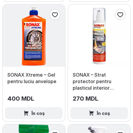
SONAX Xtreme – Gel
SONAX – Strat
pentru luciu anvelope
protector pentru
plasticul interior
(Lucios)
400 MDL
270 MDL
În coș
În coș