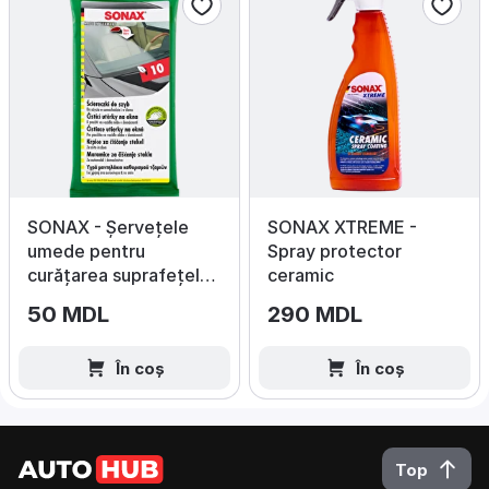
SONAX - Șervețele
SONAX XTREME -
umede pentru
Spray protector
curățarea suprafețelor
ceramic
din sticlă, 10 buc.
50 MDL
290 MDL
În coș
În coș
Top