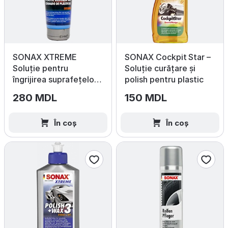
SONAX XTREME
SONAX Cockpit Star –
Soluție pentru
Soluție curățare și
îngrijirea suprafețelor
polish pentru plastic
exterioare din plastic,
280 MDL
150 MDL
250 ml
În coș
În coș