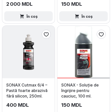
gudronului 300ml
2 000 MDL
150 MDL
În coș
În coș
SONAX Cutmax 6/4 –
SONAX - Soluție de
Pastă foarte abrazivă
îngrijire pentru
fără silicon, 250ml.
cauciuc, 100 ml.
400 MDL
150 MDL