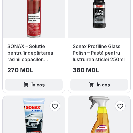
SONAX – Soluție
Sonax Profiline Glass
pentru îndepărtarea
Polish – Pastă pentru
rășinii copacilor,
lustruirea sticlei 250ml
400 ml
270 MDL
380 MDL
În coș
În coș