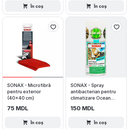
În coș
În coș
SONAX - Microfibră
SONAX - Spray
pentru exterior
antibacterian pentru
(40×40 cm)
climatizare Ocean
Fresh
75 MDL
150 MDL
În coș
În coș