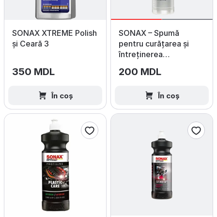
SONAX XTREME Polish
SONAX – Spumă
și Ceară 3
pentru curățarea și
întreținerea
anvelopelor 400 ml
350 MDL
200 MDL
În coș
În coș