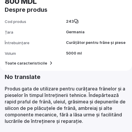
800 MDL
Despre produs
243
Cod produs
Germania
Țara
Curățător pentru frâne și piese
Întrebuințare
5000 ml
Volum
Toate caracteristicile
No translate
Produs gata de utilizare pentru curățarea frânelor și a
pieselor în timpul întreținerii tehnice. Îndepărtează
rapid praful de frână, uleiul, grăsimea și depunerile de
silicon de pe plăcuțele de frână, ambreiaj și alte
componente mecanice, fără a lăsa urme și facilitând
lucrările de întreținere și reparație.