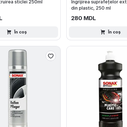
truirea sticlei 250ml
îngrijirea suprafețelor ex
din plastic, 250 ml
L
280 MDL
În coș
În coș