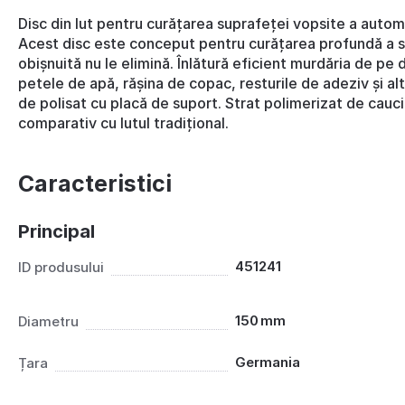
Disc din lut pentru curățarea suprafeței vopsite a automo
Acest disc este conceput pentru curățarea profundă a s
obișnuită nu le elimină. Înlătură eficient murdăria de pe
petele de apă, rășina de copac, resturile de adeziv și al
de polisat cu placă de suport. Strat polimerizat de cauc
comparativ cu lutul tradițional.
Caracteristici
Principal
451241
ID produsului
150 mm
Diametru
Germania
Țara