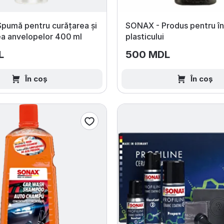
pumă pentru curățarea și
SONAX - Produs pentru în
ea anvelopelor 400 ml
plasticului
L
500 MDL
În coș
În coș