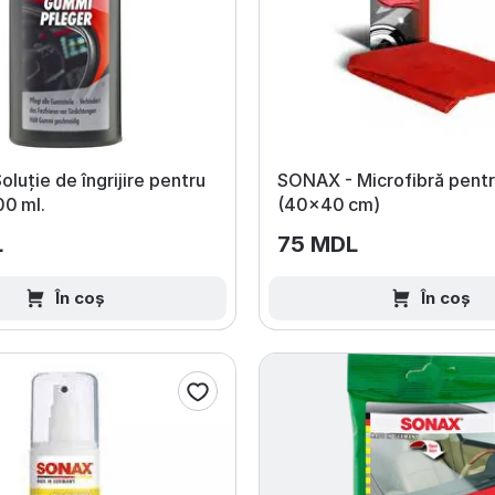
luție de îngrijire pentru
SONAX - Microfibră pentr
00 ml.
(40×40 cm)
L
75 MDL
În coș
În coș