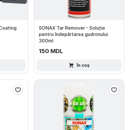
Coating
SONAX Tar Remover - Soluție
pentru îndepărtarea gudronului
300ml
150 MDL
În coș