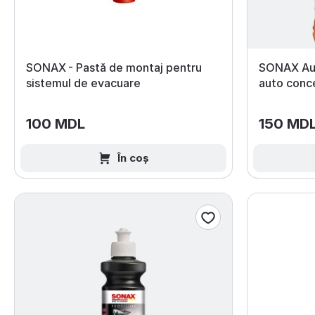
SONAX - Pastă de montaj pentru
SONAX Au
sistemul de evacuare
auto conce
100 MDL
150 MD
În coș