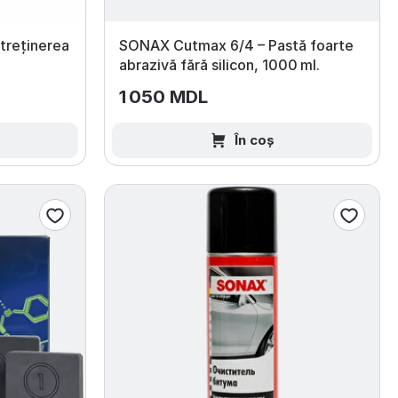
treținerea
SONAX Cutmax 6/4 – Pastă foarte
abrazivă fără silicon, 1000 ml.
1 050 MDL
În coș