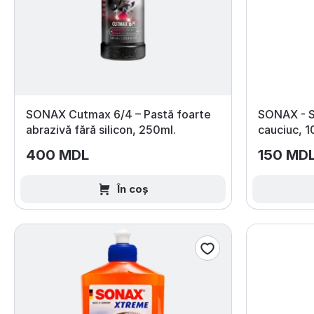
SONAX Cutmax 6/4 – Pastă foarte
SONAX - So
abrazivă fără silicon, 250ml.
cauciuc, 1
400 MDL
150 MD
În coș