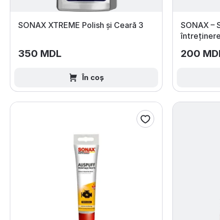
SONAX XTREME Polish și Ceară 3
SONAX – S
întreținer
350 MDL
200 MD
În coș