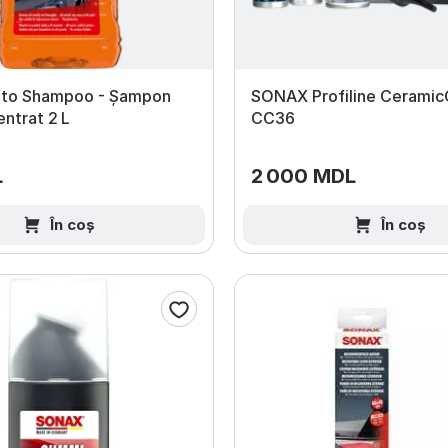
to Shampoo - Șampon
SONAX Profiline Ceramic
ntrat 2 L
CC36
L
2 000 MDL
În coș
În coș