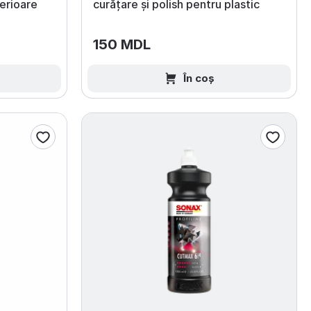
terioare
curățare și polish pentru plastic
150 MDL
În coș