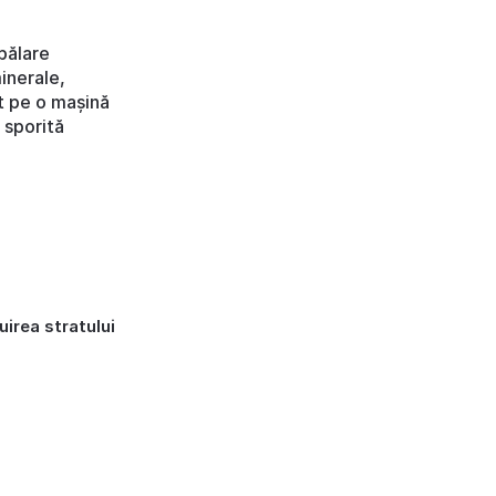
pălare
inerale,
at pe o mașină
 sporită
uirea stratului