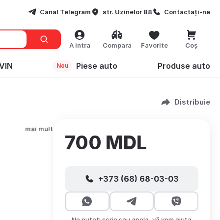
Canal Telegram
str. Uzinelor 88
Contactați-ne
A intra
Compara
Favorite
Coș
VIN
Piese auto
Produse auto
Nou
Distribuie
mai mult
700 MDL
+373 (68) 68-03-03
Ne puteți scrie sau apela, vă vom ajuta