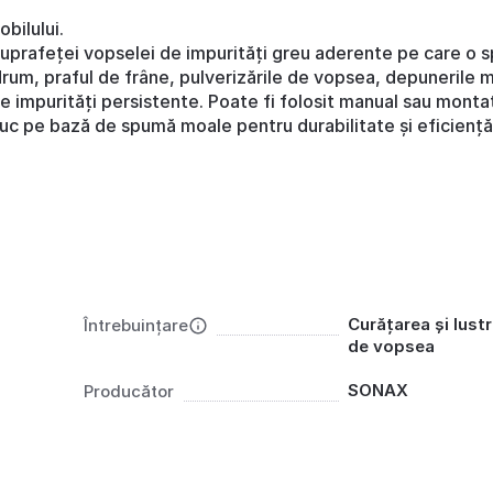
bilului.
uprafeței vopselei de impurități greu aderente pe care o s
 drum, praful de frâne, pulverizările de vopsea, depunerile m
te impurități persistente. Poate fi folosit manual sau mont
iuc pe bază de spumă moale pentru durabilitate și eficiență
Curățarea și lustr
Întrebuințare
de vopsea
SONAX
Producător