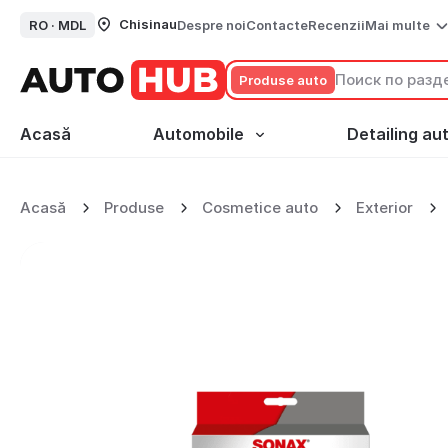
Chisinau
RO ·
MDL
Despre noi
Contacte
Recenzii
Mai multe
Produse auto
Acasă
Automobile
Detailing au
SONAX - Disc din lut
Acasă
Produse
Cosmetice auto
Exterior