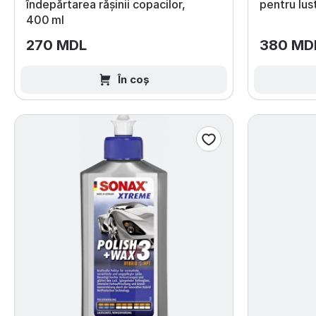
îndepărtarea rășinii copacilor,
pentru lus
400 ml
270 MDL
380 MD
În coș