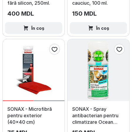
fără silicon, 250ml.
cauciuc, 100 ml.
400 MDL
150 MDL
În coș
În coș
SONAX - Microfibră
SONAX - Spray
pentru exterior
antibacterian pentru
(40×40 cm)
climatizare Ocean
Fresh