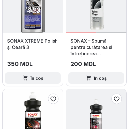
SONAX XTREME Polish
SONAX – Spumă
și Ceară 3
pentru curățarea și
întreținerea
anvelopelor 400 ml
350 MDL
200 MDL
În coș
În coș