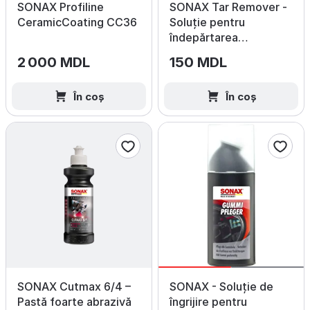
SONAX Profiline
SONAX Tar Remover -
CeramicCoating CC36
Soluție pentru
îndepărtarea
gudronului 300ml
2 000 MDL
150 MDL
În coș
În coș
SONAX Cutmax 6/4 –
SONAX - Soluție de
Pastă foarte abrazivă
îngrijire pentru