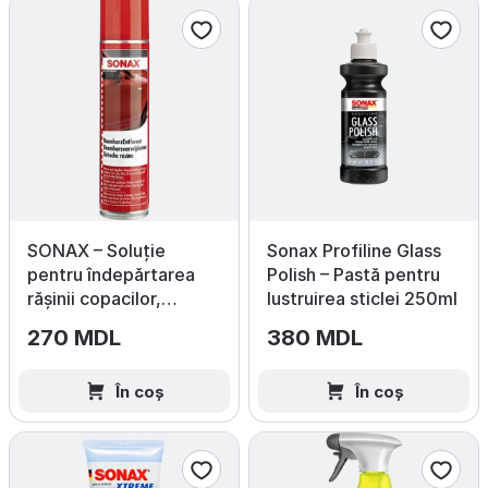
SONAX – Soluție
Sonax Profiline Glass
pentru îndepărtarea
Polish – Pastă pentru
rășinii copacilor,
lustruirea sticlei 250ml
400 ml
270 MDL
380 MDL
În coș
În coș