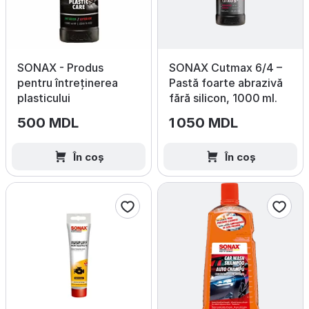
SONAX - Produs
SONAX Cutmax 6/4 –
pentru întreținerea
Pastă foarte abrazivă
plasticului
fără silicon, 1000 ml.
500 MDL
1 050 MDL
În coș
În coș