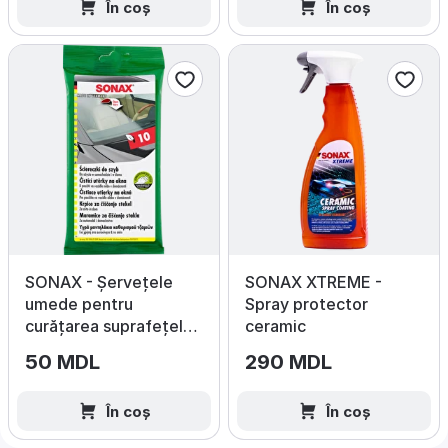
În coș
În coș
SONAX - Șervețele
SONAX XTREME -
umede pentru
Spray protector
curățarea suprafețelor
ceramic
din sticlă, 10 buc.
50 MDL
290 MDL
În coș
În coș