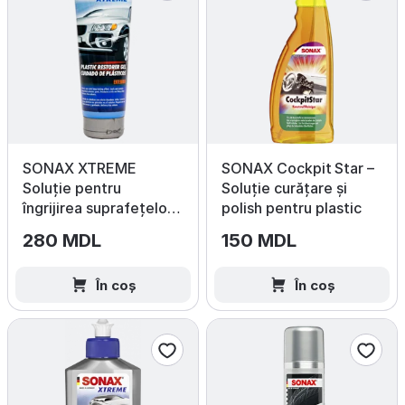
SONAX XTREME
SONAX Cockpit Star –
Soluție pentru
Soluție curățare și
îngrijirea suprafețelor
polish pentru plastic
exterioare din plastic,
280 MDL
150 MDL
250 ml
În coș
În coș