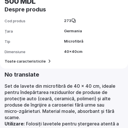
500 MDL
Despre produs
273
Cod produs
Germania
Țara
Microfibră
Tip
40×40cm
Dimensiune
Toate caracteristicile
No translate
Set de lavete din microfibră de 40 × 40 cm, ideale
pentru îndepărtarea reziduurilor de produse de
protecție auto (ceară, ceramică, polimeri) și alte
produse de îngrijire a caroseriei fără urme sau
micro‑zgârieturi. Material moale, absorbant și fără
scame.
Utilizare:
Folosiți lavetele pentru ștergerea atentă a