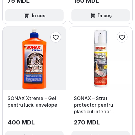
75 MDL
150 MDL
În coș
În coș
SONAX Xtreme – Gel
SONAX – Strat
pentru luciu anvelope
protector pentru
plasticul interior
(Lucios)
400 MDL
270 MDL