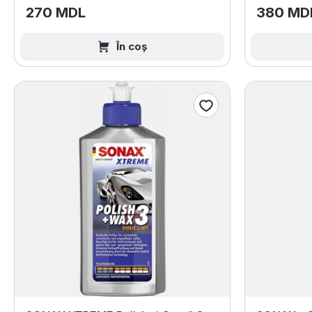
270 MDL
380 MD
În coș