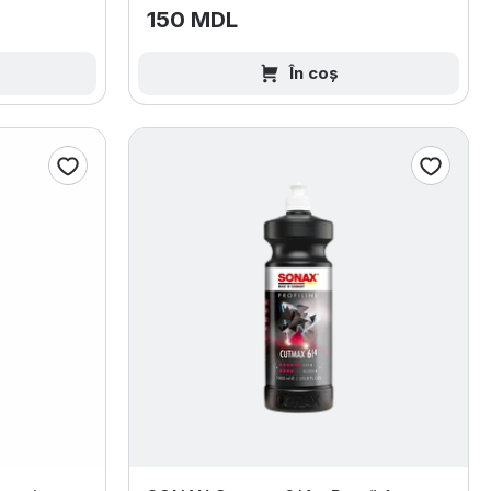
150 MDL
În coș