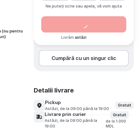
Ne puteți scrie sau apela, vă vom ajuta
 (nu pentru
uri)
Livrăm
astăzi
Cumpără cu un singur clic
Detalii livrare
Pickup
Gratuit
astăzi, de la 09:00 până la 19:00
Livrare prin curier
Gratuit
astăzi, de la 09:00 până la
de la 1.000
19:00
MDL