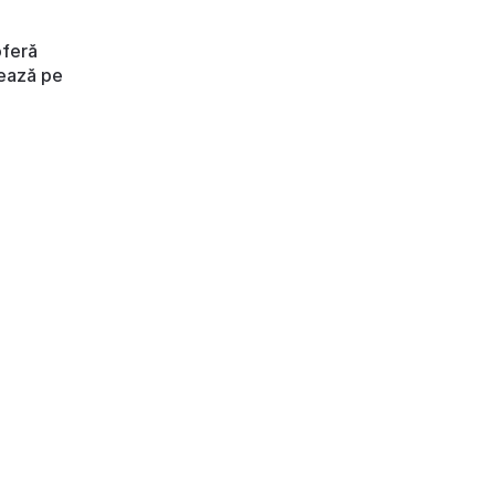
oferă
zează pe