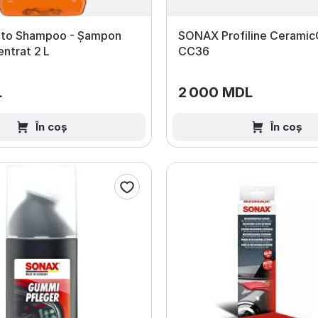
to Shampoo - Șampon
SONAX Profiline Ceramic
ntrat 2 L
CC36
L
2 000 MDL
În coș
În coș