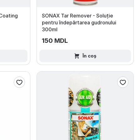
Coating
SONAX Tar Remover - Soluție
pentru îndepărtarea gudronului
300ml
150 MDL
În coș