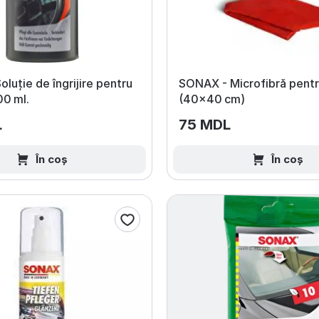
luție de îngrijire pentru
SONAX - Microfibră pentr
00 ml.
(40×40 cm)
L
75 MDL
În coș
În coș