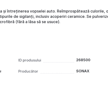
ia și întreținerea vopselei auto. Reîmprospătează culorile, 
ipurile de sigilanți, inclusiv acoperiri ceramice. Se pulveri
rofibră (fără a lăsa să se usuce).
268500
ID produsului
u
SONAX
Producător