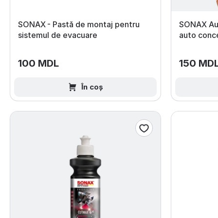
SONAX - Pastă de montaj pentru
SONAX Au
sistemul de evacuare
auto conce
100 MDL
150 MD
În coș