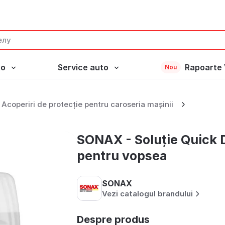
to
Service auto
Rapoarte 
Nou
tailer pentru vopsea
Acoperiri de protecție pentru caroseria mașinii
SONAX - Soluție Quick D
pentru vopsea
SONAX
Vezi catalogul brandului
Despre produs