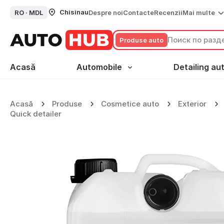
Chisinau
RO ·
MDL
Despre noi
Contacte
Recenzii
Mai multe
Produse auto
Acasă
Automobile
Detailing au
SONAX - Soluție Quick De
Acasă
Produse
Cosmetice auto
Exterior
Quick detailer