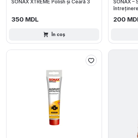
SONAX XTREME Polish și Ceară 3
SONAX – S
întreținer
350 MDL
200 MD
În coș