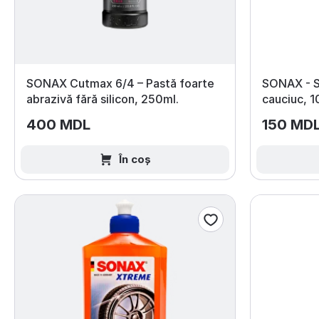
SONAX Cutmax 6/4 – Pastă foarte
SONAX - So
abrazivă fără silicon, 250ml.
cauciuc, 1
400 MDL
150 MD
În coș