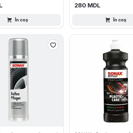
L
280 MDL
În coș
În coș