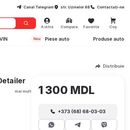
Canal Telegram
str. Uzinelor 88
Contactați-ne
A intra
Compara
Favorite
Coș
VIN
Piese auto
Produse auto
Nou
Distribuie
etailer
1 300 MDL
mai mult
+373 (68) 68-03-03