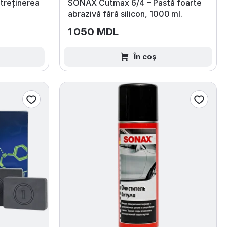
treținerea
SONAX Cutmax 6/4 – Pastă foarte
abrazivă fără silicon, 1000 ml.
1 050 MDL
În coș