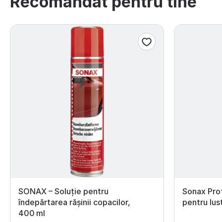
Recomandat pentru tine
SONAX – Soluție pentru
Sonax Prof
îndepărtarea rășinii copacilor,
pentru lus
400 ml