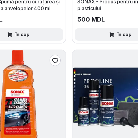
pumă pentru curățarea și
SONAX - Produs pentru în
ea anvelopelor 400 ml
plasticului
L
500 MDL
În coș
În coș