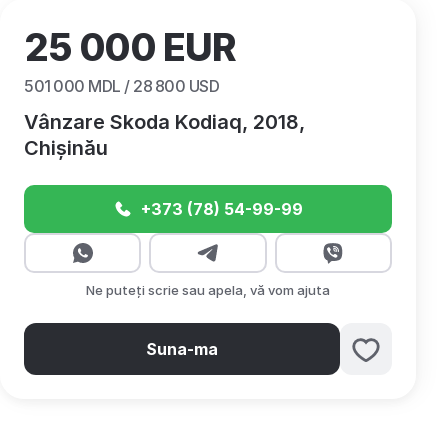
25 000
EUR
501 000
MDL /
28 800
USD
Vânzare Skoda Kodiaq, 2018,
Chișinău
+373 (78) 54-99-99
Ne puteți scrie sau apela, vă vom ajuta
Suna-ma