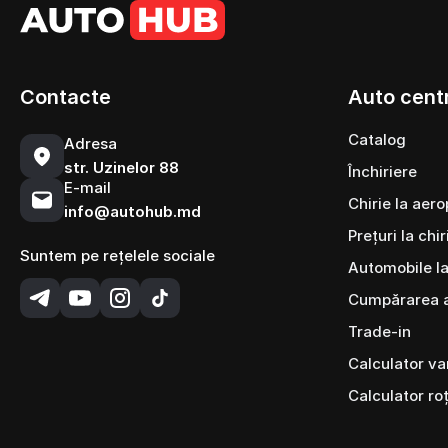
Contacte
Auto cent
Catalog
Adresa
str. Uzinelor 88
Închiriere
E-mail
Chirie la aero
info@autohub.md
Prețuri la chir
Suntem pe rețelele sociale
Automobile l
Cumpărarea 
Trade-in
Calculator v
Calculator roț