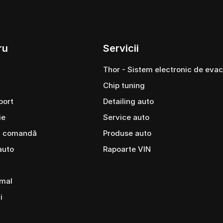
ru
Servicii
Thor - Sistem electronic de eva
Chip tuning
port
Detailing auto
ie
Service auto
a comandă
Produse auto
auto
Rapoarte VIN
amal
i