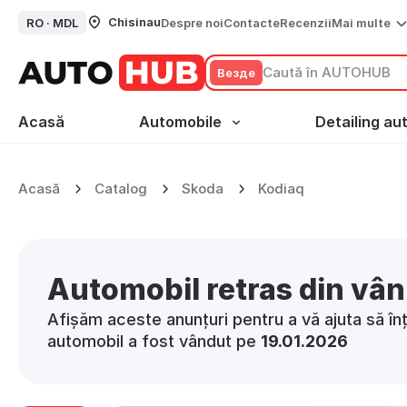
Chisinau
RO ·
MDL
Despre noi
Contacte
Recenzii
Mai multe
Везде
Acasă
Automobile
Detailing au
Acasă
Catalog
Skoda
Kodiaq
Automobil retras din vâ
Afișăm aceste anunțuri pentru a vă ajuta să înț
automobil a fost vândut pe
19.01.2026