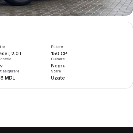
tor
Putere
esel, 2.0 l
150 CP
oserie
Culoare
v
Negru
ț asigurare
Stare
28 MDL
Uzate