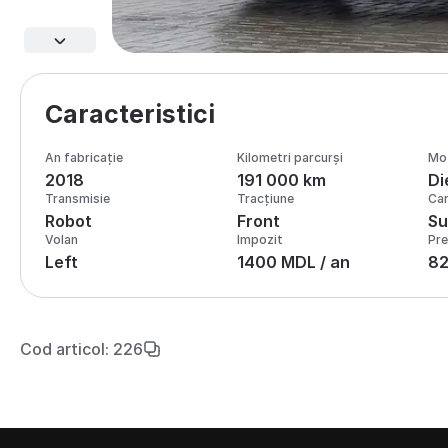
Caracteristici
An fabricație
Kilometri parcurși
Mo
2018
191 000 km
Di
Transmisie
Tracțiune
Car
Robot
Front
Su
Volan
Impozit
Pre
Left
1400 MDL / an
8
Cod articol: 226