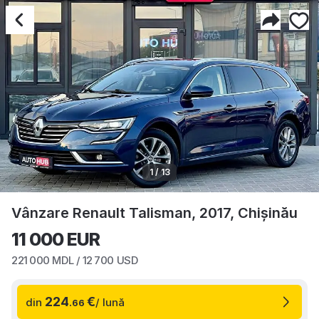
1 / 13
Vânzare Renault Talisman, 2017, Chișinău
11 000
EUR
221 000
MDL /
12 700
USD
224
€
din
/ lună
.66