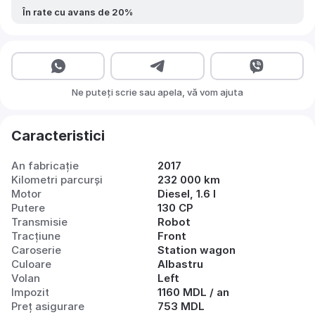
În rate cu avans de 20%
Ne puteți scrie sau apela, vă vom ajuta
Caracteristici
An fabricație
2017
Kilometri parcurși
232 000 km
Motor
Diesel, 1.6 l
Putere
130 CP
Transmisie
Robot
Tracțiune
Front
Caroserie
Station wagon
Culoare
Albastru
Volan
Left
Impozit
1160 MDL / an
Preț asigurare
753 MDL