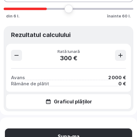
din 6 l.
înainte 60 l.
Rezultatul calculului
Rată lunară
300 €
Avans
2 000 €
Rămâne de plătit
0 €
Graficul plăților
Suna-ma