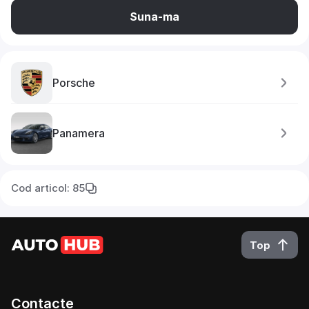
Suna-ma
Porsche
Panamera
Cod articol: 85
Top
Contacte