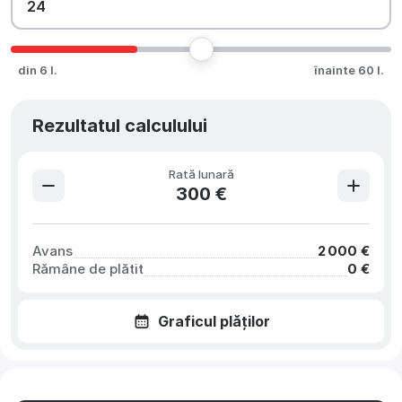
din 6 l.
înainte 60 l.
Rezultatul calculului
Rată lunară
300 €
Avans
2 000 €
Rămâne de plătit
0 €
Graficul plăților