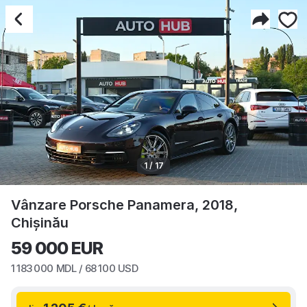
1 / 17
Vânzare Porsche Panamera, 2018,
Chișinău
59 000
EUR
1 183 000
MDL /
68 100
USD