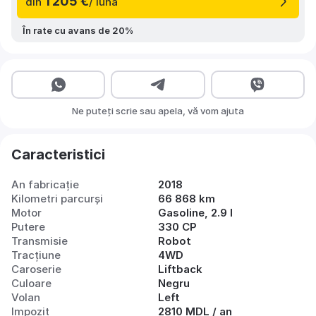
1 205 €
din
/ lună
În rate cu avans de 20%
Ne puteți scrie sau apela, vă vom ajuta
Caracteristici
An fabricație
2018
Kilometri parcurși
66 868 km
Motor
Gasoline, 2.9 l
Putere
330 CP
Transmisie
Robot
Tracțiune
4WD
Caroserie
Liftback
Culoare
Negru
Volan
Left
Impozit
2810 MDL / an