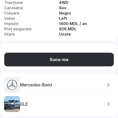
Tracțiune
4WD
Caroserie
Suv
Culoare
Negru
Volan
Left
Impozit
1400 MDL / an
Preț asigurare
828 MDL
Stare
Uzate
Suna-ma
Mercedes-Benz
GLE