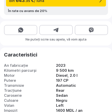
643
€
din
/ lună
.35
În rate cu avans de 20%
Ne puteți scrie sau apela, vă vom ajuta
Caracteristici
An fabricație
2023
Kilometri parcurși
9 500 km
Motor
Diesel, 2.0 l
Putere
197 CP
Transmisie
Automatic
Tracțiune
Rear
Caroserie
Sedan
Culoare
Negru
Volan
Left
Impozit
1400 MDL / an