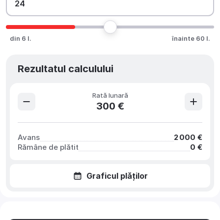
din 6 l.
înainte 60 l.
Rezultatul calculului
Rată lunară
300 €
Avans
2 000 €
Rămâne de plătit
0 €
Graficul plăților