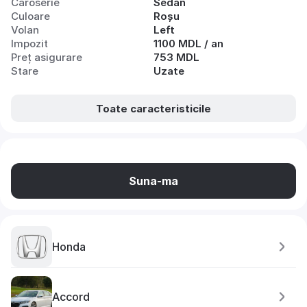
Caroserie
Sedan
Culoare
Roșu
Volan
Left
Impozit
1100 MDL / an
Preț asigurare
753 MDL
Stare
Uzate
Toate caracteristicile
Suna-ma
Honda
Accord