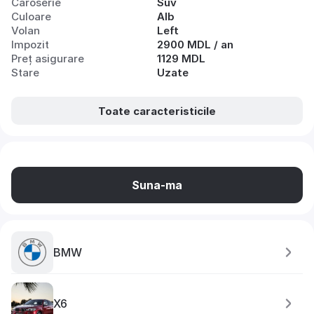
Caroserie
Suv
Culoare
Alb
Volan
Left
Impozit
2900 MDL / an
Preț asigurare
1129 MDL
Stare
Uzate
Toate caracteristicile
Suna-ma
BMW
X6