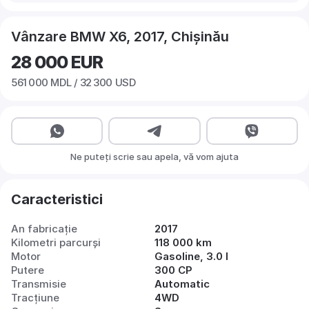
Vânzare BMW X6, 2017, Chișinău
28 000
EUR
561 000
MDL /
32 300
USD
Ne puteți scrie sau apela, vă vom ajuta
Caracteristici
An fabricație
2017
Kilometri parcurși
118 000 km
Motor
Gasoline, 3.0 l
Putere
300 CP
Transmisie
Automatic
Tracțiune
4WD