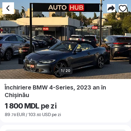
1 / 20
Închiriere BMW 4-Series, 2023 an în
Chișinău
1 800 MDL
pe zi
89
EUR /
103
USD pe zi
.78
.60