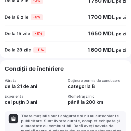
1 750 MDL
De la 4 zile
pe zi
-3%
1 700 MDL
De la 8 zile
pe zi
-6%
1 650 MDL
De la 15 zile
pe zi
-8%
1 600 MDL
De la 28 zile
pe zi
-11%
Condiții de închiriere
Vârsta
Deținere permis de conducere
de la 21 de ani
categoria B
Experienta
Klometraj zilnic
cel puțin 3 ani
până la 200 km
Toate mașinile sunt asigurate și nu au autocolante
publicitare. Sunt livrate curate, complet echipate și
alimentate cu combustibil. Dacă aveți nevoie de
mașină seara, dimineața devreme sau chiar noaptea