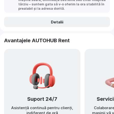
târziu – suntem gata să v-o oferim la ora stabilită în
prealabil și la adresa dorită.
Detalii
Avantajele AUTOHUB Rent
Suport 24/7
Servici
Asistență continuă pentru clienți,
Colaborarea
indiferent de oră
mașinii vă 