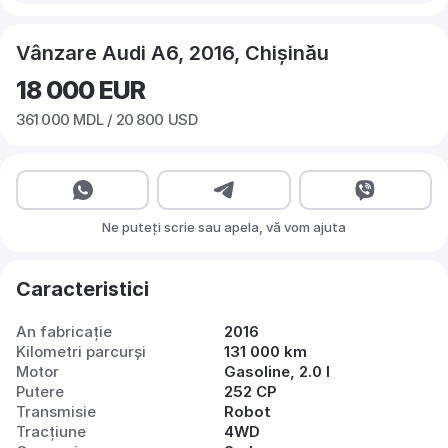
Vânzare Audi A6, 2016, Chișinău
18 000
EUR
361 000
MDL /
20 800
USD
Ne puteți scrie sau apela, vă vom ajuta
Caracteristici
An fabricație
2016
Kilometri parcurși
131 000 km
Motor
Gasoline, 2.0 l
Putere
252 CP
Transmisie
Robot
Tracțiune
4WD