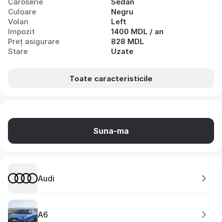
Caroserie
Sedan
Culoare
Negru
Volan
Left
Impozit
1400 MDL / an
Preț asigurare
828 MDL
Stare
Uzate
Toate caracteristicile
Suna-ma
Audi
A6