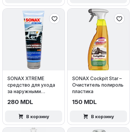
SONAX XTREME
SONAX Cockpit Star –
средство для ухода
Очиститель полироль
за наружными
пластика
пластиковыми
280 MDL
150 MDL
поверхностями, 250
мл
В корзину
В корзину