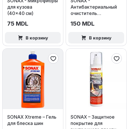
SONAX - Микрофибры
SONAX -
для кузова
Антибактериальный
(40×40 см)
очиститель
кондиционера Ocean
75 MDL
150 MDL
Fresh
В корзину
В корзину
SONAX Xtreme – Гель
SONAX – Защитное
для блеска шин
покрытие для