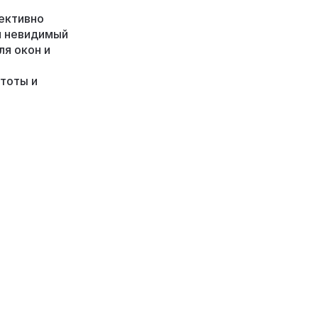
фективно
ая невидимый
ля окон и
стоты и