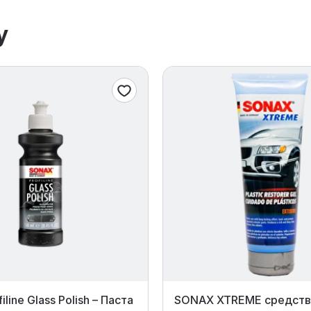
у
iline Glass Polish – Паста
SONAX XTREME средств