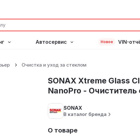
нг
Автосервис
VIN-отч
Новое
ar NanoPro - Очиститель
рьер
Очистка и уход за стеклом
SONAX Xtreme Glass Cl
NanoPro - Очиститель 
SONAX
В каталог бренда
О товаре