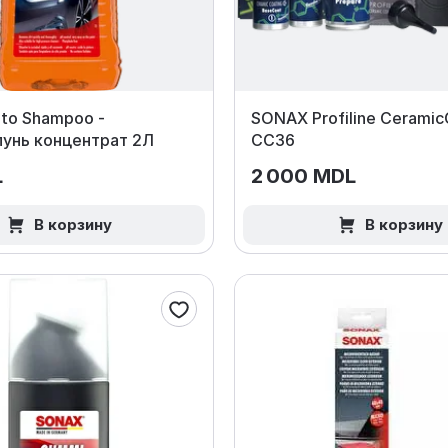
to Shampoo -
SONAX Profiline Ceramic
унь концентрат 2Л
CC36
L
2 000 MDL
В корзину
В корзину