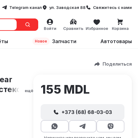
Telegram канал
ул. Заводская 88
Свяжитесь с нами
Войти
Сравнить
Избранное
Корзина
ёты
Запчасти
Автотовары
Новое
 стекол
Поделиться
ear
155 MDL
стекол
ещё
+373 (68) 68-03-03
Напишите или позвоните нам, мы вам