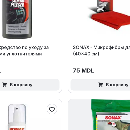
редство по уходу за
SONAX - Микрофибры дл
ми уплотнителями
(40×40 см)
L
75 MDL
В корзину
В корзину