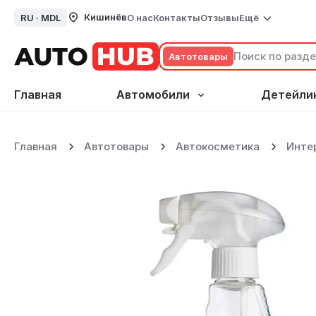
Кишинёв
RU ·
MDL
О нас
Контакты
Отзывы
Ещё
Автотовары
Главная
Автомобили
Детейли
SONAX Xtreme Glass Cle
Главная
Автотовары
Автокосметика
Инте