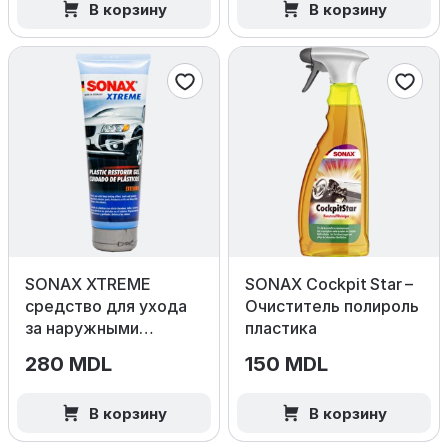
В корзину
В корзину
SONAX XTREME
SONAX Cockpit Star –
средство для ухода
Очиститель полироль
за наружными
пластика
пластиковыми
280 MDL
150 MDL
поверхностями, 250
мл
В корзину
В корзину