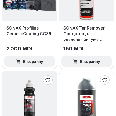
SONAX Profiline
SONAX Tar Remover -
CeramicCoating CC36
Средство для
удаления битума
300 мл.
2 000 MDL
150 MDL
В корзину
В корзину