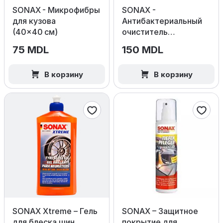
SONAX - Микрофибры
SONAX -
для кузова
Антибактериальный
(40×40 см)
очиститель
кондиционера Ocean
75 MDL
150 MDL
Fresh
В корзину
В корзину
SONAX Xtreme – Гель
SONAX – Защитное
для блеска шин
покрытие для