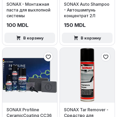
SONAX - Монтажная
SONAX Auto Shampoo
паста для выхлопной
- Автошампунь
системы
концентрат 2Л
100 MDL
150 MDL
В корзину
В корзину
SONAX Profiline
SONAX Tar Remover -
CeramicCoating CC36
Средство для