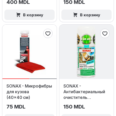
400 MDL
150 MDL
В корзину
В корзину
SONAX - Микрофибры
SONAX -
для кузова
Антибактериальный
(40×40 см)
очиститель
кондиционера Ocean
75 MDL
150 MDL
Fresh