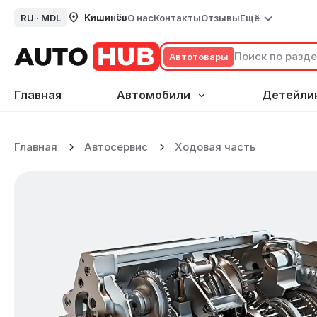
Кишинёв
RU ·
MDL
О нас
Контакты
Отзывы
Ещё
Автотовары
Главная
Автомобили
Детейли
Ремонт коробки переда
Главная
Автосервис
Ходовая часть