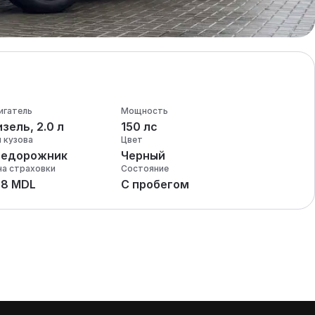
игатель
Мощность
зель, 2.0 л
150 лс
п кузова
Цвет
недорожник
Черный
на страховки
Состояние
28 MDL
С пробегом