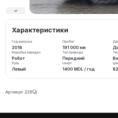
Характеристики
Год выпуска
Пробег
Дв
2018
191 000 км
Ди
Коробка передач
Тип привода
Ти
Робот
Передний
В
Руль
Налог
Це
Левый
1400 MDL / год
8
Артикул: 226