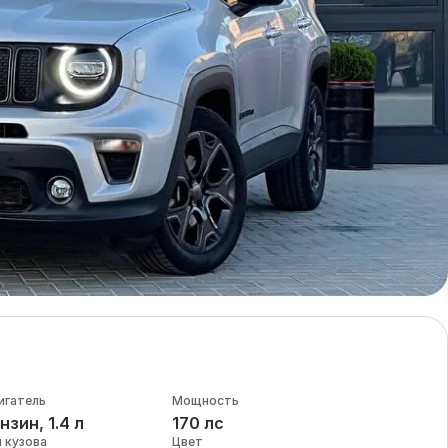
игатель
Мощность
нзин, 1.4 л
170 лс
п кузова
Цвет