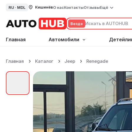
Кишинёв
RU ·
MDL
О нас
Контакты
Отзывы
Ещё
Везде
Главная
Автомобили
Детейли
Главная
Каталог
Jeep
Renegade