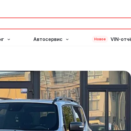
нг
Автосервис
VIN-отч
Новое