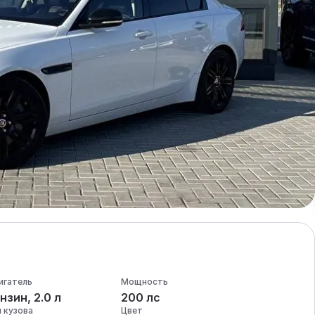
игатель
Мощность
нзин, 2.0 л
200 лс
п кузова
Цвет