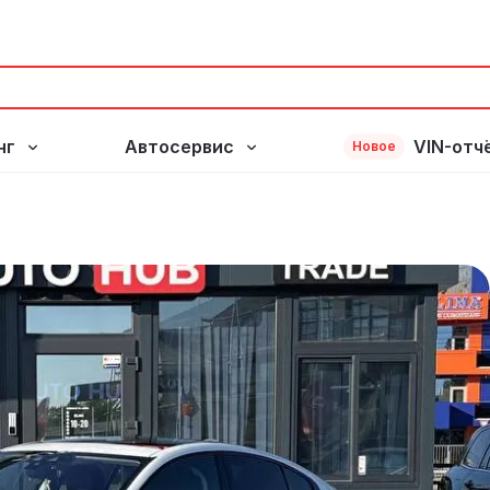
нг
Автосервис
VIN-отч
Новое