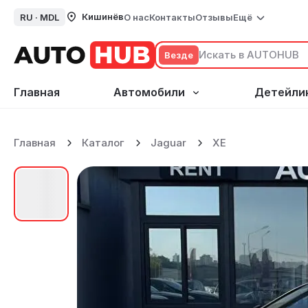
Кишинёв
RU ·
MDL
О нас
Контакты
Отзывы
Ещё
Везде
Главная
Автомобили
Детейли
Главная
Каталог
Jaguar
XE