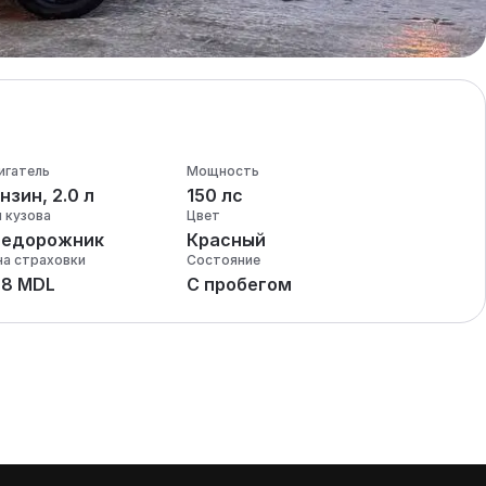
игатель
Мощность
нзин, 2.0 л
150 лс
п кузова
Цвет
недорожник
Красный
на страховки
Состояние
28 MDL
С пробегом