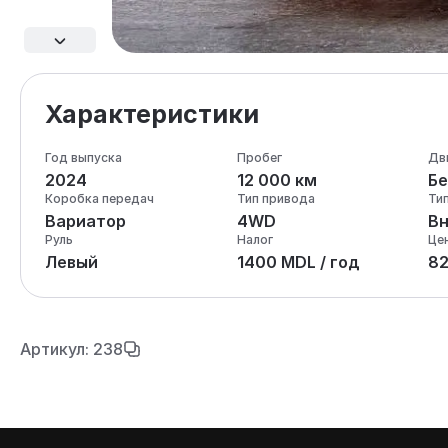
Характеристики
Год выпуска
Пробег
Дв
2024
12 000 км
Бе
Коробка передач
Тип привода
Ти
Вариатор
4WD
В
Руль
Налог
Це
Левый
1400 MDL / год
8
Артикул: 238