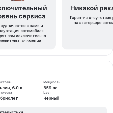
ключительный
Никакой ре
овень сервиса
Гарантия отсутствия
на экстерьере авто
рудничество с нами и
плуатация автомобиля
рят вам исключительно
ложительные эмоции
игатель
Мощность
нзин, 6.0 л
659 лс
п кузова
Цвет
абриолет
Черный
актеристики