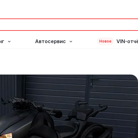
нг
Автосервис
VIN-отч
Новое