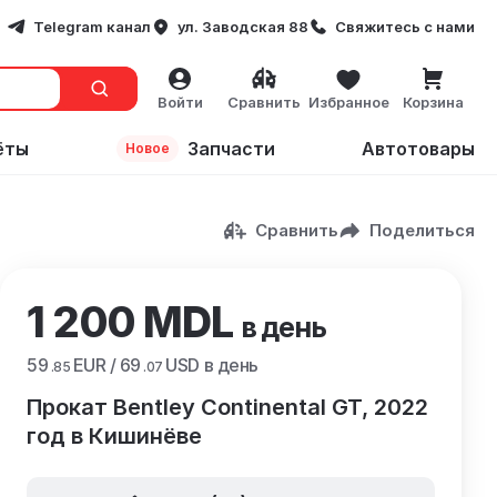
Telegram канал
ул. Заводская 88
Свяжитесь с нами
Войти
Сравнить
Избранное
Корзина
ёты
Запчасти
Автотовары
Новое
Сравнить
Поделиться
1 200 MDL
в день
59
EUR /
69
USD в день
.85
.07
Прокат Bentley Continental GT, 2022
год в Кишинёве