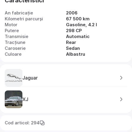
Caracteristici
An fabricație
2006
Kilometri parcurși
67 500 km
Motor
Gasoline, 4.2 l
Putere
298 CP
Transmisie
Automatic
Tracțiune
Rear
Caroserie
Sedan
Culoare
Albastru
Jaguar
XJ
Cod articol: 294