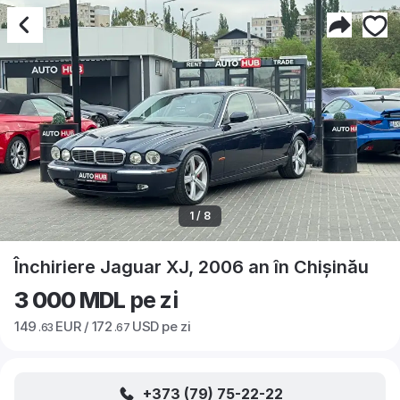
1 / 8
Închiriere Jaguar XJ, 2006 an în Chișinău
3 000 MDL
pe zi
149
EUR /
172
USD pe zi
.63
.67
+373 (79) 75-22-22