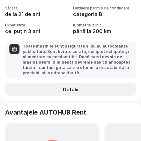
Vârsta
Deținere permis de conducere
de la 21 de ani
categoria B
Experienta
Klometraj zilnic
cel puțin 3 ani
până la 200 km
Toate mașinile sunt asigurate și nu au autocolante
publicitare. Sunt livrate curate, complet echipate și
alimentate cu combustibil. Dacă aveți nevoie de
mașină seara, dimineața devreme sau chiar noaptea
târziu – suntem gata să v-o oferim la ora stabilită în
prealabil și la adresa dorită.
Detalii
Avantajele AUTOHUB Rent